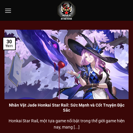
Chuyển
đến
nội
dung
30
Th11
Nhân Vật Jade Honkai Star Rail: Sức Mạnh và Cốt Truyện Đặc
Sắc
Honkai Star Rail, một tựa game nổi bật trong thế giới game hiện
nay, mang [...]