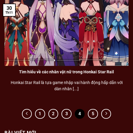
30
Th11
Tìm hiểu về các nhân vật nữ trong Honkai Star Rail
Honkai Star Rail là tựa game nhập vai hành động hấp dẫn với
dàn nhân [...]
1
2
3
4
5
BÀI VIẾT MỚI