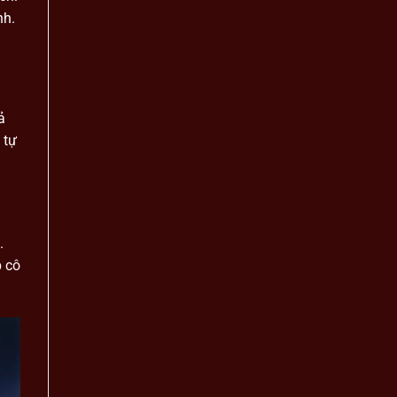
nh.
ả
 tự
.
p cô