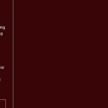
n
ờng
ng
vai
g