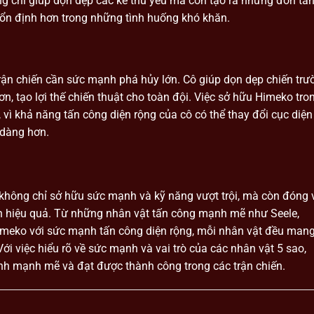
 chỉ giúp dọn dẹp các kẻ thù yếu mà còn tạo ra những đòn tấ
 ổn định hơn trong những tình huống khó khăn.
ận chiến cần sức mạnh phá hủy lớn. Cô giúp dọn dẹp chiến trư
ơn, tạo lợi thế chiến thuật cho toàn đội. Việc sở hữu Himeko tro
, vì khả năng tấn công diện rộng của cô có thể thay đổi cục diện
 dàng hơn.
không chỉ sở hữu sức mạnh và kỹ năng vượt trội, mà còn đóng 
ình hiệu quả. Từ những nhân vật tấn công mạnh mẽ như Seele,
Himeko với sức mạnh tấn công diện rộng, mỗi nhân vật đều man
ới việc hiểu rõ về sức mạnh và vai trò của các nhân vật 5 sao,
ình mạnh mẽ và đạt được thành công trong các trận chiến.