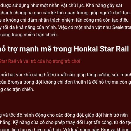
g được sử dụng như một nhân vật chủ lực. Khả năng gây sát
hanh chóng hạ gục các kẻ thù quan trọng, giúp người chơi tạo 
 Seele không chỉ đảm nhận trách nhiệm tấn công mà còn tạo điều
y tối đa khả năng của mình. Việc có một nhân vật như Seele tr
 công trong nhiều trận chiến.
hỗ trợ mạnh mẽ trong Honkai Star Rail
ar Rail và vai trò của họ trong trò chơi
nổi bật với khả năng hỗ trợ xuất sắc, giúp tăng cường sức mạn
 của Bronya trong đội không chỉ đơn thuần là để hỗ trợ mà còn 
g các trận chiến.
 và tốc độ hành động cho các đồng đội, giúp đội hình trở nên
ẳng. Kỹ năng của cô cho phép thay đổi lượt tấn công, từ đó tạ
 công liên tục và hiệu quả hơn. Với khả năng này, Bronya không 