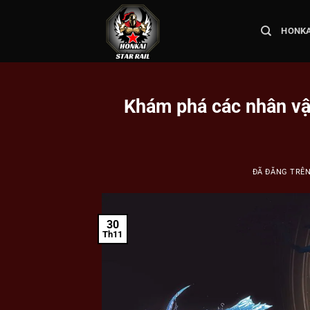
Chuyển
đến
HONKA
nội
dung
Khám phá các nhân vật
ĐÃ ĐĂNG TRÊ
30
Th11