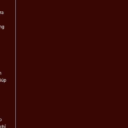
ra
ong
h
giúp
o
chỉ