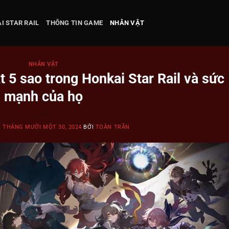
I STAR RAIL
THÔNG TIN GAME
NHÂN VẬT
NHÂN VẬT
 5 sao trong Honkai Star Rail và sức
mạnh của họ
N
THÁNG MƯỜI MỘT 30, 2024
BỞI
TOÀN TRẦN