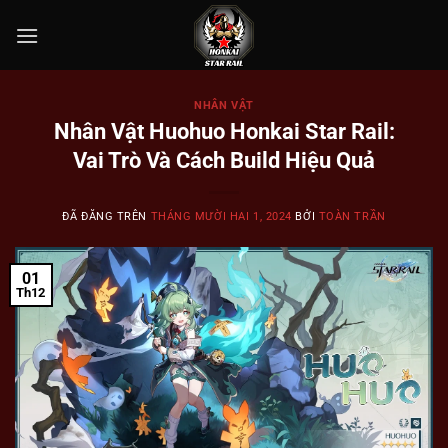
Chuyển
đến
nội
dung
NHÂN VẬT
Nhân Vật Huohuo Honkai Star Rail:
Vai Trò Và Cách Build Hiệu Quả
ĐÃ ĐĂNG TRÊN
THÁNG MƯỜI HAI 1, 2024
BỞI
TOÀN TRẦN
01
Th12