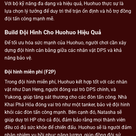
Với bộ kỹ năng đa dạng và hiệu quả, Huohuo thực sự là
lựa chọn lý tưởng để duy trì thế trận ổn định và hỗ trợ đồng
đội tấn công mạnh mẽ.
Build Đội Hình Cho Huohuo Hiệu Quả
Để tối ưu hóa sức mạnh của Huohuo, người chơi cần xây
dựng đội hình cân bằng giữa các nhân vật DPS và khả
năng bảo vệ.
Đội hình miễn phí (F2P)
Trong đội hình miễn phí, Huohuo kết hợp tốt với các nhân
vật như Dan Heng, người đóng vai trò DPS chính, và
Yukong, giúp tăng sát thương cho các đòn tấn công. Nhà
Khai Phá Hỏa đóng vai trò như một tanker, bảo vệ đội hình
khỏi các đòn tấn công mạnh. Bên cạnh đó, Natasha sẽ
giúp duy trì HP cho cả đội, đảm bảo rằng mọi thành viên
đều có đủ sức khỏe để chiến đấu. Huohuo sẽ là người đảm
nhận nhiệm vụ hồi phục năng lượng, giúp đồng đội sử